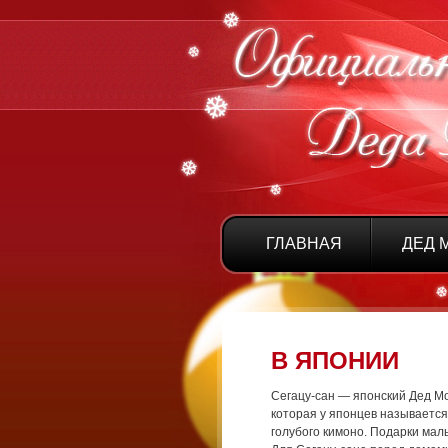
ГЛАВНАЯ
ДЕД 
В ЯПОНИИ
Сегацу-сан — японский Дед Мо
которая у японцев называется
голубого кимоно. Подарки малы