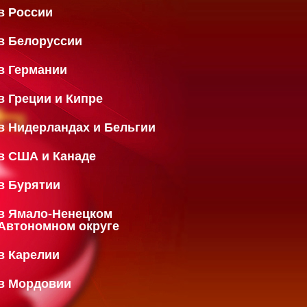
в России
в Белоруссии
в Германии
в Греции и Кипре
в Нидерландах и Бельгии
в США и Канаде
в Бурятии
в Ямало-Ненецком
Автономном округе
в Карелии
в Мордовии