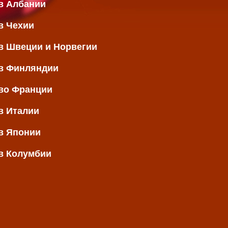
в Албании
в Чехии
в Швеции и Норвегии
в Финляндии
во Франции
в Италии
в Японии
в Колумбии