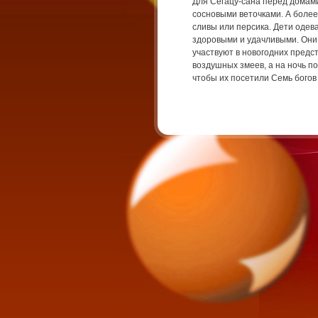
Для Сегацу-сана перед домами
сосновыми веточками. А боле
сливы или персика. Дети одев
здоровыми и удачливыми. Они 
участвуют в новогодних предст
воздушных змеев, а на ночь п
чтобы их посетили Семь богов 