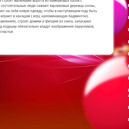
 строят маленькие ворота из бамбуковых палок с
е состоятельные люди сажают карликовые деревца сосны,
ают на себя новую одежду, чтобы в наступающем году быть
играют в ханэцуки ( игру, напоминающую бадминтон),
авлениях, строят домики и фигурки из снега, запускают
од подушку обязательно кладут изображения парусников,
счастья.