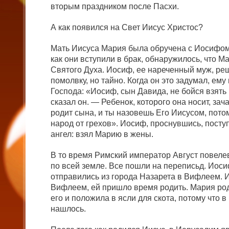
вторым праздником после Пасхи.
А как появился на Свет Иисус Христос?
Мать Иисуса Мария была обручена с Иосифом, 
как они вступили в брак, обнаружилось, что М
Святого Духа. Иосиф, ее нареченный муж, ре
помолвку, но тайно. Когда он это задумал, ему
Господа: «Иосиф, сын Давида, не бойся взят
сказал он. — Ребенок, которого она носит, зач
родит сына, и ты назовешь Его Иисусом, пото
народ от грехов». Иосиф, проснувшись, поступ
ангел: взял Марию в жены.
В то время Римский император Август повеле
по всей земле. Все пошли на переписьд. Иос
отправились из города Назарета в Вифлеем. И
Вифлеем, ей пришло время родить. Мария ро
его и положила в ясли для скота, потому что в
нашлось.