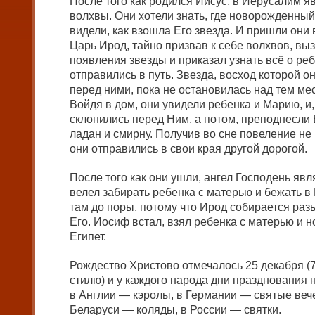
После того как родился Иисус, в Иерусалим я
волхвы. Они хотели знать, где новорожденный 
видели, как взошла Его звезда. И пришли они 
Царь Ирод, тайно призвав к себе волхвов, вы
появления звезды и приказал узнать всё о ре
отправились в путь. Звезда, восход которой о
перед ними, пока не остановилась над тем мес
Войдя в дом, они увидели ребенка и Марию, и,
склонились перед Ним, а потом, преподнесли 
ладан и смирну. Получив во сне повеление не
они отправились в свои края другой дорогой.
После того как они ушли, ангел Господень явл
велел забирать ребенка с матерью и бежать в 
там до поры, потому что Ирод собирается раз
Его. Иосиф встал, взял ребенка с матерью и 
Египет.
Рождество Христово отмечалось 25 декабря (
стилю) и у каждого народа дни празднования 
в Англии — кэролы, в Германии — святые вече
Беларуси — коляды, в России — святки.